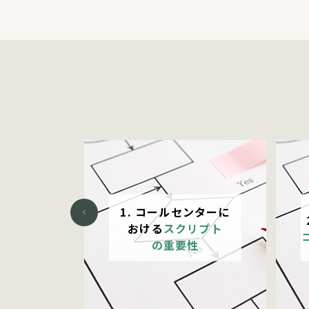
1. コールセンターに
くなる
おける
スクリプト
するには
の重要性