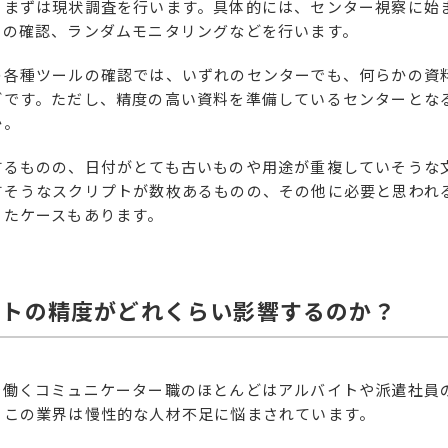
、まずは現状調査を行います。具体的には、センター視察に始
料の確認、ランダムモニタリングなどを行います。
の各種ツールの確認では、いずれのセンターでも、何らかの資
どです。ただし、精度の高い資料を準備しているセンターとなる
か。
するものの、日付がとても古いものや用途が重複していそうな
すそうなスクリプトが数枚あるものの、その他に必要と思われ
ったケースもあります。
リプトの精度がどれくらい影響するのか？
で働くコミュニケーター職のほとんどはアルバイトや派遣社員
、この業界は慢性的な人材不足に悩まされています。