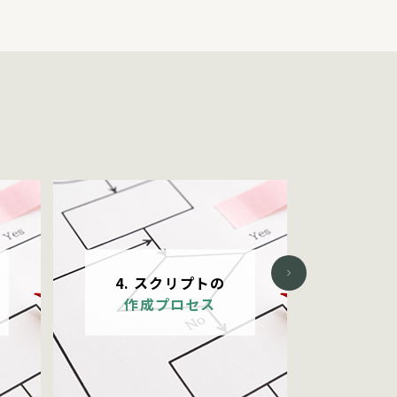
6.
Previous
4. スクリプトの
ベ
作成プロセス
「コー