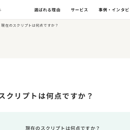
選ばれる理由
サービス
事例・インタビ
ル
. 現在のスクリプトは何点ですか？
ノウハウ
ップ
事例・インタビュートップ
運営ノウハウトップ
コールセンター運営ノウハウ
コ
実践編
モニタリング読本
ス
実践編
のスクリプトは何点ですか？
プロが教えるTIPS
コールセンター品質調査／品質管理
インタビュー
コ
現在のスクリプトは何点ですか？