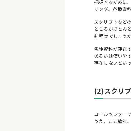
把握するために
リング、各種資
スクリプトなど
ところがほとん
割程度でしょう
各種資料が存在
あるいは使いや
存在しないとい
(2)スク
コールセンター
うえ、ここ数年