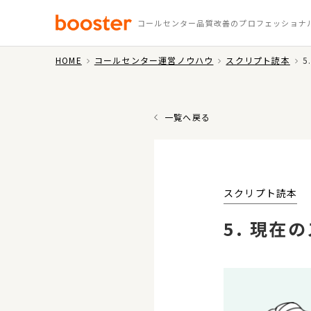
コールセンター品質改善のプロフェッショナ
HOME
コールセンター運営ノウハウ
スクリプト読本
5
サービス
事例・インタビュー
コールセンター運営
サービスト
SERVICE
CASE STUDY
KNOWLEDGE
一覧へ戻る
コールセンター運営ノウハウ
基礎編
スクリプト読本
モニタリング読本
基礎編
5. 現在
コールセンター用語集
コールセンター研修
事例