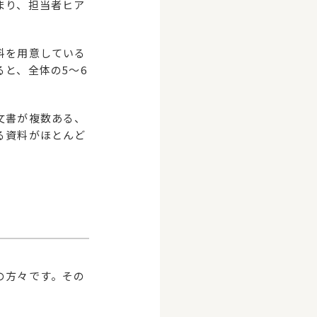
まり、担当者ヒア
料を用意している
と、全体の5〜6
文書が複数ある、
る資料がほとんど
の方々です。その